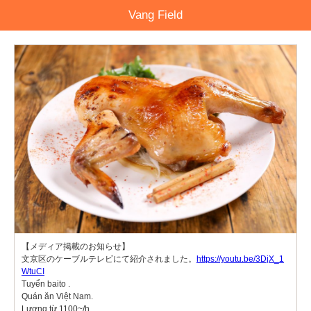
Vang Field
【メディア掲載のお知らせ】
文京区のケーブルテレビにて紹介されました。
https://youtu.be/3DjX_1
WtuCI
Tuyển baito .
Quán ăn Việt Nam.
Lương từ 1100~/h