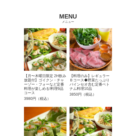
MENU
メニュー
【月〜木曜日限定 2H飲み
【料理のみ】レギュラー
放題付】ゴイクン・チャ
Ｂコース◆野菜たっぷり
ーゾー・フォーなど定番
バインセオ含む定番ベト
料理が楽しめる!料理9品
ナム料理10品
コース
3850円（税込）
3980円（税込）