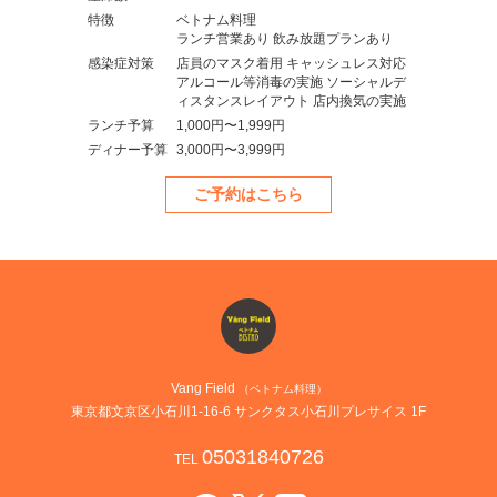
特徴
ベトナム料理
ランチ営業あり 飲み放題プランあり
感染症対策
店員のマスク着用 キャッシュレス対応
アルコール等消毒の実施 ソーシャルデ
ィスタンスレイアウト 店内換気の実施
ランチ予算
1,000円〜1,999円
ディナー予算
3,000円〜3,999円
ご予約はこちら
Vang Field
（ベトナム料理）
東京都文京区小石川1-16-6 サンクタス小石川プレサイス 1F
05031840726
TEL