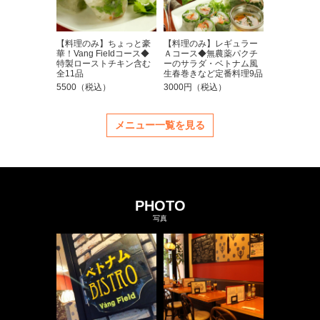
【料理のみ】ちょっと豪
【料理のみ】レギュラー
華！Vang FieIdコース◆
Ａコース◆無農薬パクチ
特製ローストチキン含む
ーのサラダ・ベトナム風
全11品
生春巻きなど定番料理9品
5500（税込）
3000円（税込）
メニュー一覧を見る
PHOTO
写真