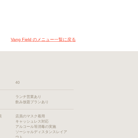
Vang Field のメニュー一覧に戻る
40
ランチ営業あり
飲み放題プランあり
策
店員のマスク着用
キャッシュレス対応
アルコール等消毒の実施
ソーシャルディスタンスレイア
ウト