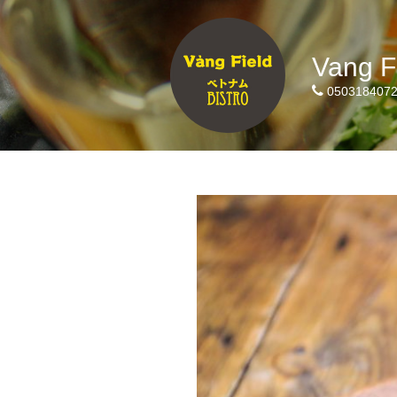
Vang F
050318407