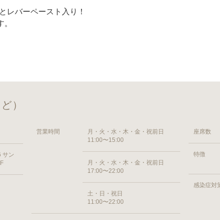
とレバーペースト入り！
す。
ーるど）
営業時間
月・火・水・木・金・祝前日
座席数
11:00〜15:00
特徴
6 サン
月・火・水・木・金・祝前日
F
17:00〜22:00
感染症対
土・日・祝日
11:00〜22:00