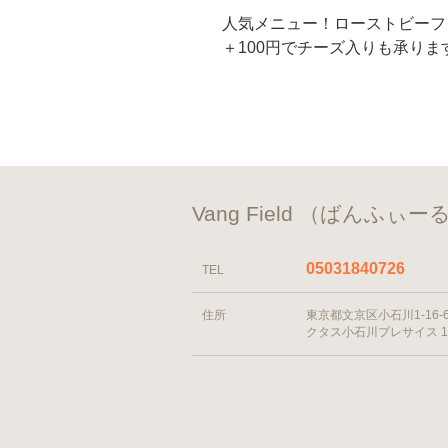
人気メニュー！ローストビーフ
＋100円でチーズ入りも承りま
Vang Field （ばんふぃ
05031840726
TEL
住所
東京都文京区小石川1-16-
クタス小石川プレサイス 1